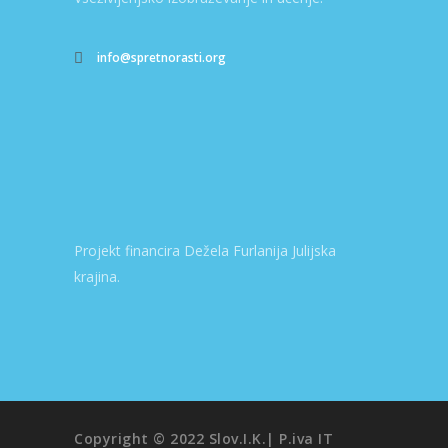
info@spretnorasti.org
Projekt financira Dežela Furlanija Julijska
krajina.
Copyright © 2022 Slov.I.K.| P.iva IT