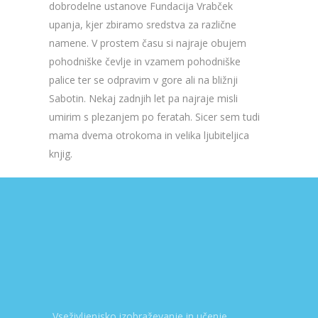
dobrodelne ustanove Fundacija Vrabček
upanja, kjer zbiramo sredstva za različne
namene. V prostem času si najraje obujem
pohodniške čevlje in vzamem pohodniške
palice ter se odpravim v gore ali na bližnji
Sabotin. Nekaj zadnjih let pa najraje misli
umirim s plezanjem po feratah. Sicer sem tudi
mama dvema otrokoma in velika ljubiteljica
knjig.
Vseživljenjsko izobraževanje in učenje.