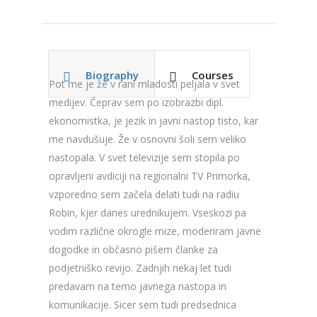
Biography
Courses
Pot me je že v rani mladosti peljala v svet
medijev. Čeprav sem po izobrazbi dipl.
ekonomistka, je jezik in javni nastop tisto, kar
me navdušuje. Že v osnovni šoli sem veliko
nastopala. V svet televizije sem stopila po
opravljeni avdiciji na regionalni TV Primorka,
vzporedno sem začela delati tudi na radiu
Robin, kjer danes urednikujem. Vseskozi pa
vodim različne okrogle mize, moderiram javne
dogodke in občasno pišem članke za
podjetniško revijo. Zadnjih nekaj let tudi
predavam na temo javnega nastopa in
komunikacije. Sicer sem tudi predsednica