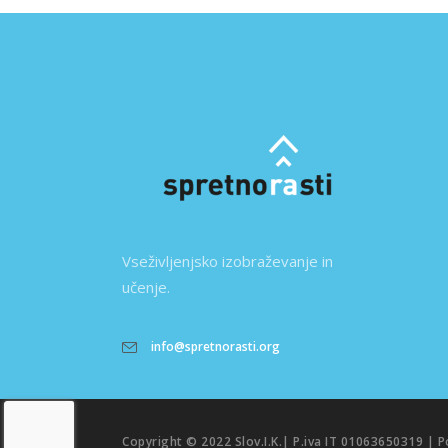
Vseživljenjsko izobraževanje in
učenje.
info@spretnorasti.org
Copyright © 2022 Slov.I.K.| P.iva IT 01063650319 |