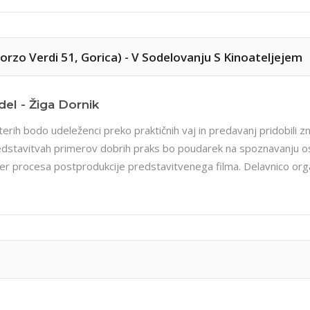
- Korzo Verdi 51, Gorica) - V Sodelovanju S Kinoateljejem
del - Žiga Dornik
erih bodo udeleženci preko praktičnih vaj in predavanj pridobili zn
dstavitvah primerov dobrih praks bo poudarek na spoznavanju osn
 ter procesa postprodukcije predstavitvenega filma. Delavnico org