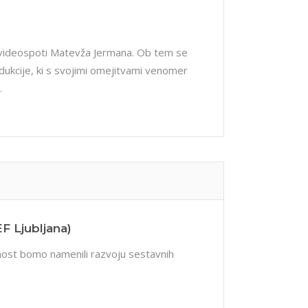
i videospoti Matevža Jermana. Ob tem se
dukcije, ki s svojimi omejitvami venomer
.
F Ljubljana)
nost bomo namenili razvoju sestavnih