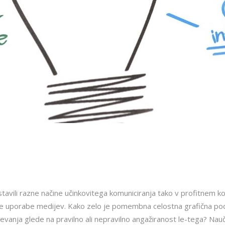
tavili razne načine učinkovitega komuniciranja tako v profitnem 
 uporabe medijev. Kako zelo je pomembna celostna grafična podob
ševanja glede na pravilno ali nepravilno angažiranost le-tega? Nau