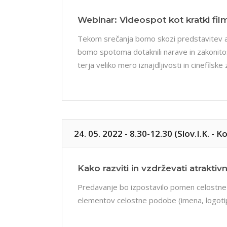
Webinar: Videospot kot kratki fi
Tekom srečanja bomo skozi predstavitev avt
bomo spotoma dotaknili narave in zakonitos
terja veliko mero iznajdljivosti in cinefils
24. 05. 2022 - 8.30-12.30 (Slov.I.K. - K
Kako razviti in vzdrževati atrakt
Predavanje bo izpostavilo pomen celostne
elementov celostne podobe (imena, logotip