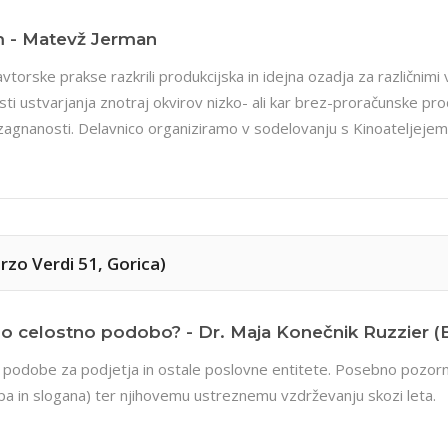
lm - Matevž Jerman
orske prakse razkrili produkcijska in idejna ozadja za različnim
ti ustvarjanja znotraj okvirov nizko- ali kar brez-proračunske pro
ke zagnanosti. Delavnico organiziramo v sodelovanju s Kinoateljejem
orzo Verdi 51, Gorica)
ivno celostno podobo? - Dr. Maja Konečnik Ruzzier (E
 podobe za podjetja in ostale poslovne entitete. Posebno pozor
a in slogana) ter njihovemu ustreznemu vzdrževanju skozi leta.