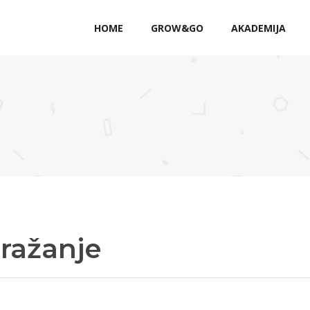
HOME
GROW&GO
AKADEMIJA
zražanje