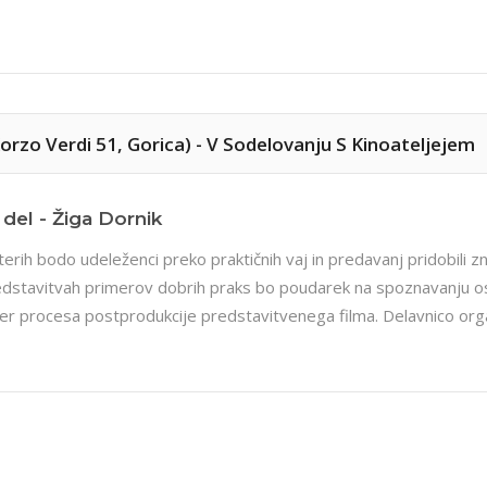
- Korzo Verdi 51, Gorica) - V Sodelovanju S Kinoateljejem
 del - Žiga Dornik
erih bodo udeleženci preko praktičnih vaj in predavanj pridobili zn
dstavitvah primerov dobrih praks bo poudarek na spoznavanju osn
 ter procesa postprodukcije predstavitvenega filma. Delavnico org