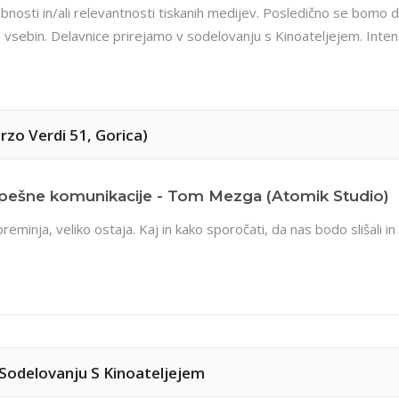
mbnosti in/ali relevantnosti tiskanih medijev. Posledično se bomo 
h vsebin. Delavnice prirejamo v sodelovanju s Kinoateljejem. Inte
orzo Verdi 51, Gorica)
pešne komunikacije - Tom Mezga (Atomik Studio)
eminja, veliko ostaja. Kaj in kako sporočati, da nas bodo slišali 
V Sodelovanju S Kinoateljejem