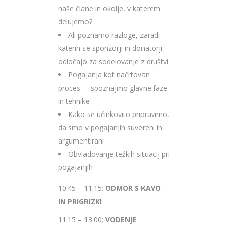
naše člane in okolje, v katerem
delujemo?
Ali poznamo razloge, zaradi
katerih se sponzorji in donatorji
odločajo za sodelovanje z društvi
Pogajanja kot načrtovan
proces – spoznajmo glavne faze
in tehnike
Kako se učinkovito pripravimo,
da smo v pogajanjih suvereni in
argumentirani
Obvladovanje težkih situacij pri
pogajanjih
10.45 – 11.15:
ODMOR S KAVO
IN PRIGRIZKI
11.15 – 13.00:
VODENJE