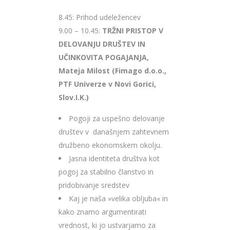
8.45: Prihod udeležencev
9.00 – 10.45:
TRŽNI PRISTOP V
DELOVANJU DRUŠTEV IN
UČINKOVITA POGAJANJA,
Mateja Milost (Fimago d.o.o.,
PTF Univerze v Novi Gorici,
Slov.I.K.)
Pogoji za uspešno delovanje
društev v današnjem zahtevnem
družbeno ekonomskem okolju.
Jasna identiteta društva kot
pogoj za stabilno članstvo in
pridobivanje sredstev
Kaj je naša »velika obljuba« in
kako znamo argumentirati
vrednost, ki jo ustvarjamo za