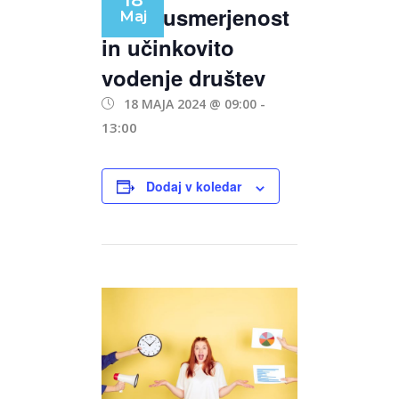
Tržna usmerjenost
Maj
in učinkovito
vodenje društev
18 MAJA 2024 @ 09:00
-
13:00
Dodaj v koledar