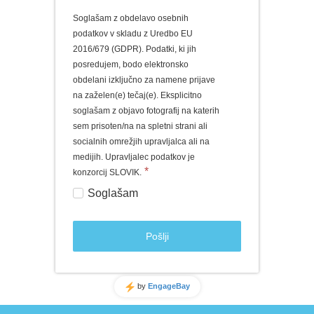
Soglašam z obdelavo osebnih
podatkov v skladu z Uredbo EU
2016/679 (GDPR). Podatki, ki jih
posredujem, bodo elektronsko
obdelani izključno za namene prijave
na zaželen(e) tečaj(e). Eksplicitno
soglašam z objavo fotografij na katerih
sem prisoten/na na spletni strani ali
socialnih omrežjih upravljalca ali na
medijih. Upravljalec podatkov je
*
konzorcij SLOVIK.
Soglašam
Pošlji
by
EngageBay