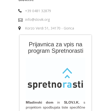
+39 0481 32879
info@slovik.org
Korzo Verdi 51, 34170 - Gorica
Prijavnica za vpis na
program Spretnorasti
Mladinski dom
in
SLOV.I.K.
s
projektom spodbujata tiste specifične