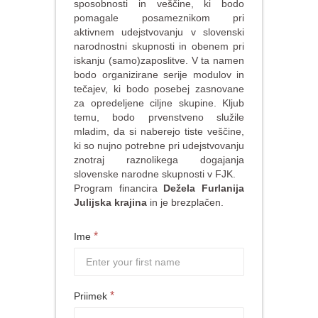
sposobnosti in veščine, ki bodo
pomagale posameznikom pri
aktivnem udejstvovanju v slovenski
narodnostni skupnosti in obenem pri
iskanju (samo)zaposlitve. V ta namen
bodo organizirane serije modulov in
tečajev, ki bodo posebej zasnovane
za opredeljene ciljne skupine. Kljub
temu, bodo prvenstveno služile
mladim, da si naberejo tiste veščine,
ki so nujno potrebne pri udejstvovanju
znotraj raznolikega dogajanja
slovenske narodne skupnosti v FJK.
Program financira
Dežela Furlanija
Julijska krajina
in je brezplačen.
*
Ime
*
Priimek