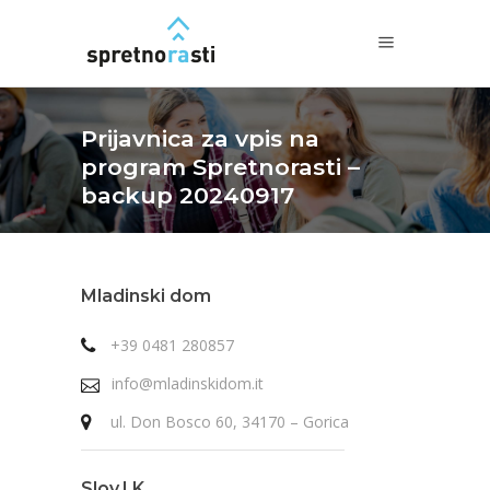
Prijavnica za vpis na
program Spretnorasti –
backup 20240917
Mladinski dom
+39 0481 280857
info@mladinskidom.it
ul. Don Bosco 60, 34170 – Gorica
Slov.I.K.